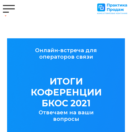
Онлайн-встреча для
операторов связи
ИТОГИ
КОФЕРЕНЦИИ
БКОС 2021
Отвечаем на ваши
вопросы