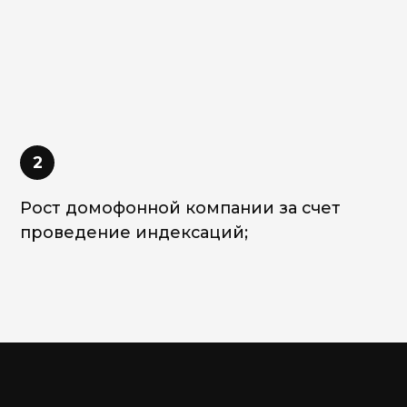
3
ст домофонной компании за счет
Рост дом
оведение индексаций;
монетизац
АТОР