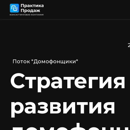
20 ап
Поток "Домофонщики"
Стратегия
развития
домофонно