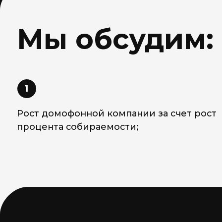
1
2
Рост домофонной компании за счет рост
Ро
процента собираемости;
пр
МОДЕР