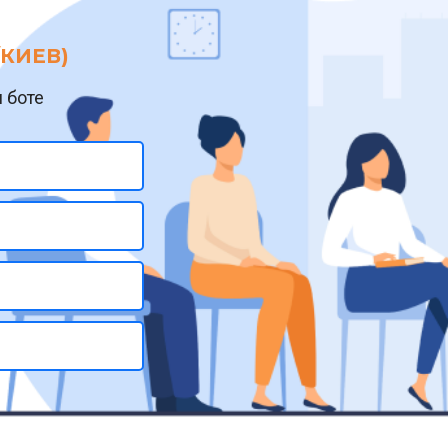
/КИЕВ)
 боте