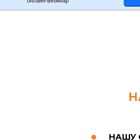
онлайн-вебинар
Н
НАШУ 