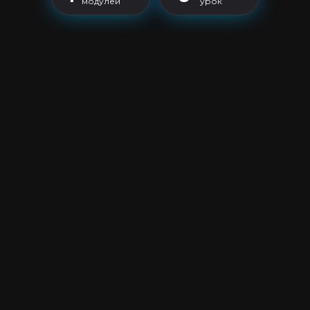
модулей
урок
Валентин Куринька
Тимур Чудут
Основатель школы операторов,
Евангелист Школы 
генеральный директор компании
зам.директор RiNet
"Практика продаж"