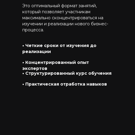
процесса
Это оптимальный формат занятий,
который позволяет участникам
максимально сконцентрироваться на
изучении и реализации нового бизнес-
2
процесса.
Повышение выручки от 5 до 15%
• Четкие сроки от изучения до
реализации
• Концентрированный опыт
3
экспертов
• Структурированный курс обучения
Готовый алгоритм по
ежегодному
• Практическая отработка навыков
повышению цен
4
Преодоление психологических
блоков у сотрудников по
реализации индексации