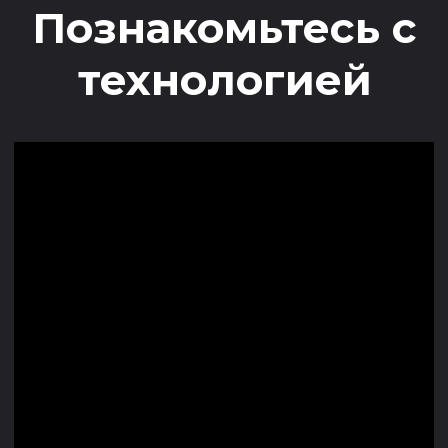
info@salespractice.ru
Получить предложение